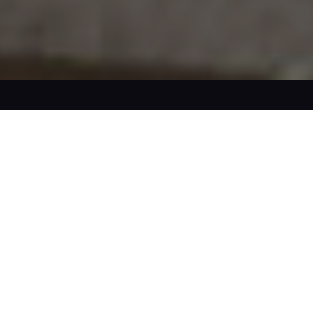
BECK’S, COME LA
VUOI TU.
PILS/ANALCOLICA
FATTI UN’IDEA